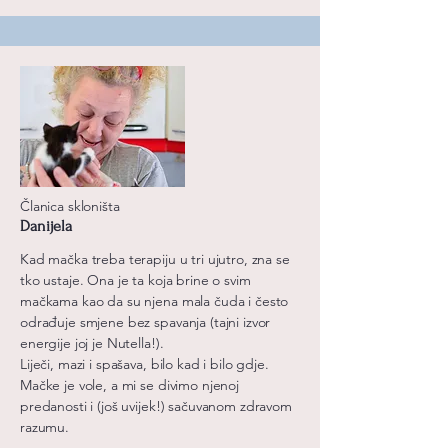
Članica skloništa
Danijela
Kad mačka treba terapiju u tri ujutro, zna se
tko ustaje. Ona je ta koja brine o svim
mačkama kao da su njena mala čuda i često
odrađuje smjene bez spavanja (tajni izvor
energije joj je Nutella!).
Liječi, mazi i spašava, bilo kad i bilo gdje.
Mačke je vole, a mi se divimo njenoj
predanosti i (još uvijek!) sačuvanom zdravom
razumu.