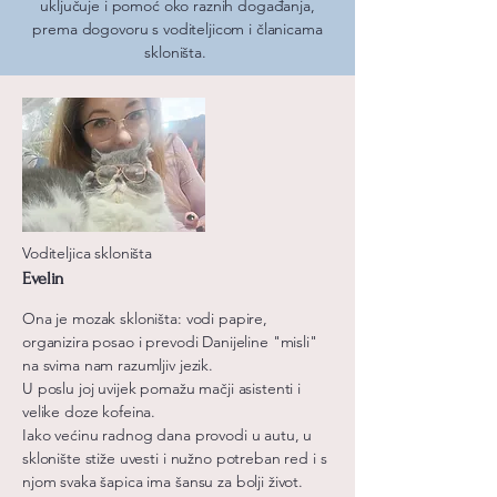
uključuje i pomoć oko raznih događanja,
prema dogovoru s voditeljicom i članicama
skloništa.
Voditeljica skloništa
Evelin
Ona je mozak skloništa: vodi papire,
organizira posao i prevodi Danijeline "misli"
na svima nam razumljiv jezik.
U poslu joj uvijek pomažu mačji asistenti i
velike doze kofeina.
Iako većinu radnog dana provodi u autu, u
sklonište stiže uvesti i nužno potreban red i s
njom svaka šapica ima šansu za bolji život.