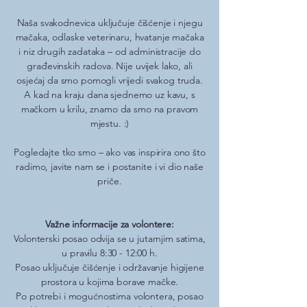
Naša svakodnevica uključuje čišćenje i njegu
mačaka, odlaske veterinaru, hvatanje mačaka
i niz drugih zadataka – od administracije do
građevinskih radova. Nije uvijek lako, ali
osjećaj da smo pomogli vrijedi svakog truda.
A kad na kraju dana sjednemo uz kavu, s
mačkom u krilu, znamo da smo na pravom
mjestu. :)
Pogledajte tko smo – ako vas inspirira ono što
radimo, javite nam se i postanite i vi dio naše
priče.
Važne informacije za volontere:
Volonterski posao odvija se u jutarnjim satima,
u pravilu 8:30 - 12:00 h.
Posao uključuje čišćenje i održavanje higijene
prostora u kojima borave mačke.
Po potrebi i mogućnostima volontera, posao