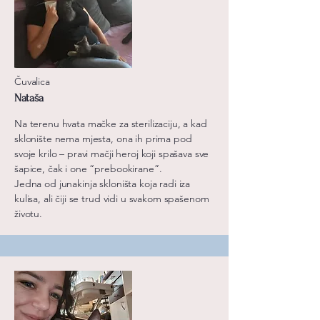
Čuvalica
Nataša
Na terenu hvata mačke za sterilizaciju, a kad
sklonište nema mjesta, ona ih prima pod
svoje krilo – pravi mačji heroj koji spašava sve
šapice, čak i one “prebookirane”.
Jedna od junakinja skloništa koja radi iza
kulisa, ali čiji se trud vidi u svakom spašenom
životu.