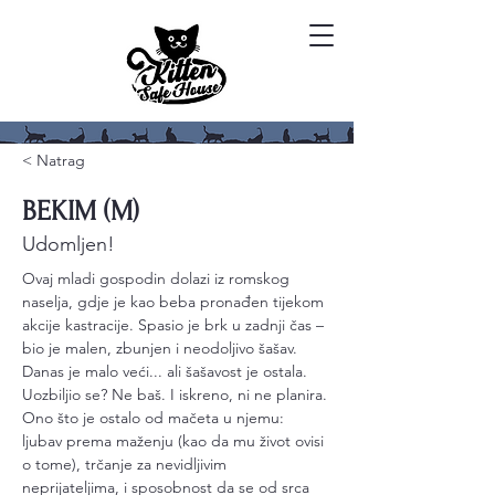
< Natrag
BEKIM (M)
Udomljen!
Ovaj mladi gospodin dolazi iz romskog 
naselja, gdje je kao beba pronađen tijekom 
akcije kastracije. Spasio je brk u zadnji čas – 
bio je malen, zbunjen i neodoljivo šašav. 
Danas je malo veći... ali šašavost je ostala.
Uozbiljio se? Ne baš. I iskreno, ni ne planira.
Ono što je ostalo od mačeta u njemu: 
ljubav prema maženju (kao da mu život ovisi 
o tome), trčanje za nevidljivim 
neprijateljima, i sposobnost da se od srca 